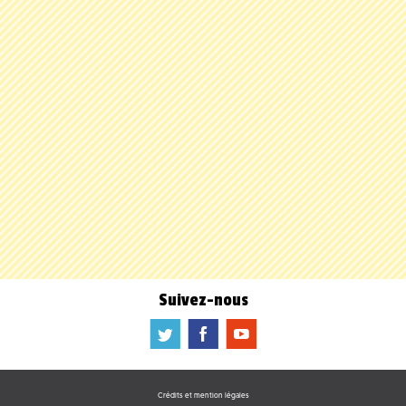
Suivez-nous
a
b
f
Crédits et mention légales