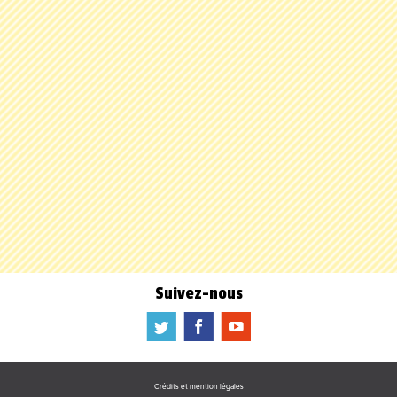
Suivez-nous
a
b
f
Crédits et mention légales