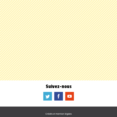
Suivez-nous
a
b
f
Crédits et mention légales