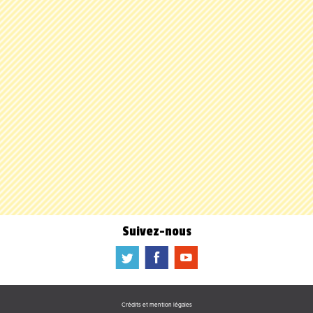
Suivez-nous
a
b
f
Crédits et mention légales