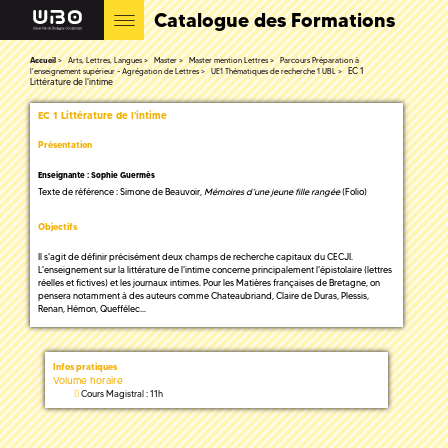
Catalogue des Formations
Accueil
Arts, Lettres, Langues
Master
Master mention Lettres
Parcours Préparation à
EC 1
l'enseignement supérieur - Agrégation de Lettres
UE1 Thématiques de recherche 1 UBL
Littérature de l'intime
EC 1 Littérature de l'intime
Présentation
Enseignante : Sophie Guermès
Texte de référence : Simone de Beauvoir,
Mémoires d’une jeune fille rangée
(Folio)
Objectifs
Il s'agit de définir précisément deux champs de recherche capitaux du CECJI.
L'enseignement sur la littérature de l'intime concerne principalement l'épistolaire (lettres
réelles et fictives) et les journaux intimes. Pour les Matières françaises de Bretagne, on
pensera notamment à des auteurs comme Chateaubriand, Claire de Duras, Plessis,
Renan, Hémon, Queffélec...
Infos pratiques
Volume horaire
Cours Magistral : 11h