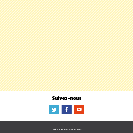
Suivez-nous
a
b
f
Crédits et mention légales