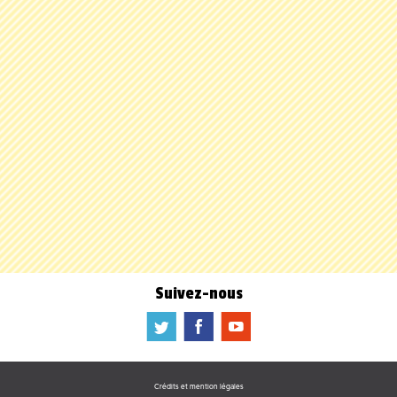
Suivez-nous
a
b
f
Crédits et mention légales