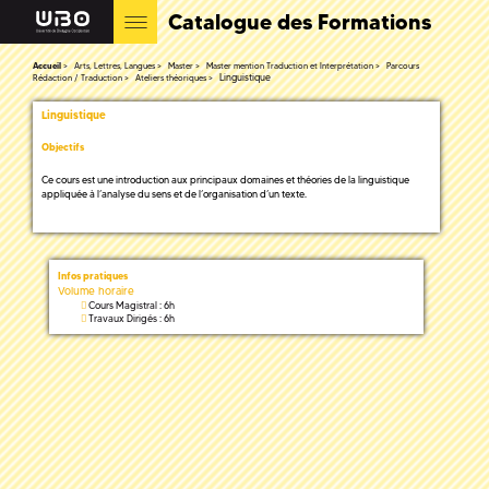
Catalogue des Formations
Accueil
Arts, Lettres, Langues
Master
Master mention Traduction et Interprétation
Parcours
Linguistique
Rédaction / Traduction
Ateliers théoriques
Linguistique
Objectifs
Ce cours est une introduction aux principaux domaines et théories de la linguistique
appliquée à l’analyse du sens et de l’organisation d’un texte.
Infos pratiques
Volume horaire
Cours Magistral : 6h
Travaux Dirigés : 6h