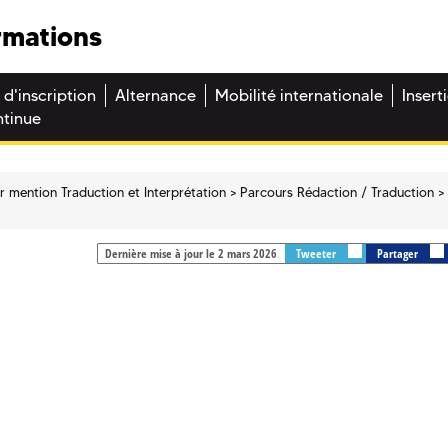
rmations
 d'inscription
Alternance
Mobilité internationale
Insert
ntinue
r mention Traduction et Interprétation
Parcours Rédaction / Traduction
Dernière mise à jour le 2 mars 2026
Tweeter
Partager