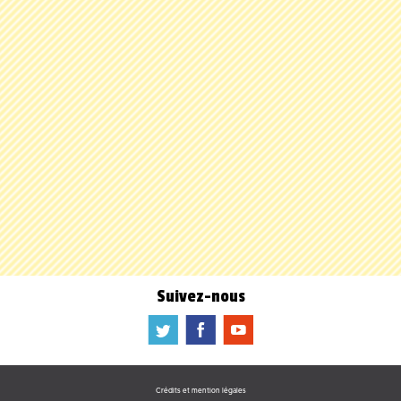
Suivez-nous
a
b
f
Crédits et mention légales