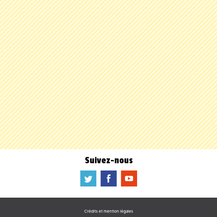
Suivez-nous
a
b
f
Crédits et mention légales