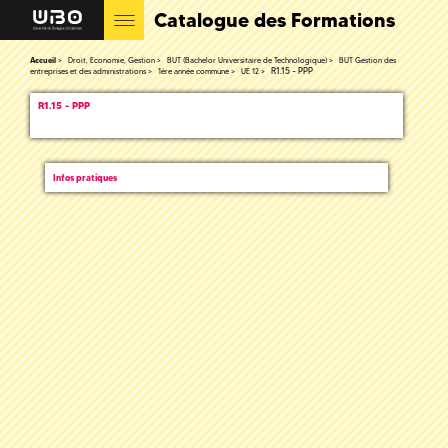
Catalogue des Formations
Accueil
Droit, Economie, Gestion
BUT (Bachelor Universitaire de Technologique)
BUT Gestion des
R1.15 - PPP
entreprises et des administrations
1ère année commune
UE 12
R1.15 - PPP
Infos pratiques