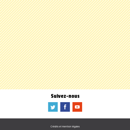
Suivez-nous
a
b
f
Crédits et mention légales