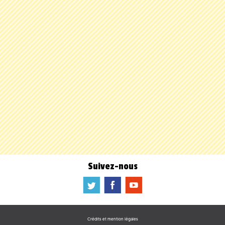
Suivez-nous
a
b
f
Crédits et mention légales