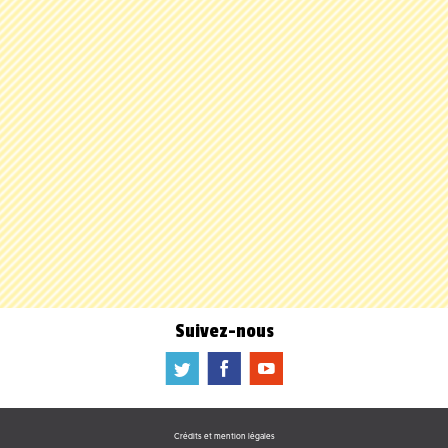
Suivez-nous
a
b
f
Crédits et mention légales