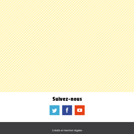
Suivez-nous
a
b
f
Crédits et mention légales