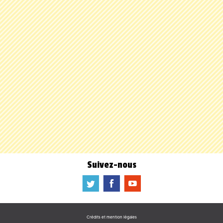
Suivez-nous
a
b
f
Crédits et mention légales