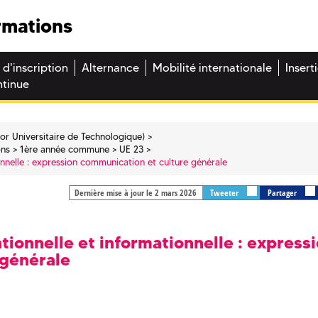
rmations
 d'inscription
Alternance
Mobilité internationale
Insert
ntinue
or Universitaire de Technologique)
ons
1ère année commune
UE 23
nnelle : expression communication et culture générale
Dernière mise à jour le 2 mars 2026
Tweeter
Partager
ionnelle et informationnelle : express
 générale