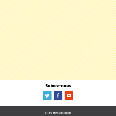
Suivez-nous
a
b
f
Crédits et mention légales