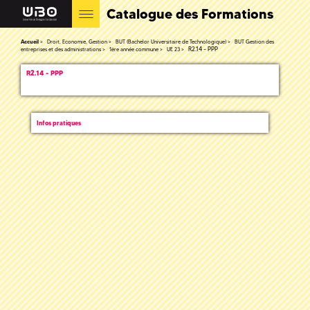
Catalogue des Formations
Accueil
Droit, Economie, Gestion
BUT (Bachelor Universitaire de Technologique)
BUT Gestion des
R2.14 - PPP
entreprises et des administrations
1ère année commune
UE 23
R2.14 - PPP
Infos pratiques