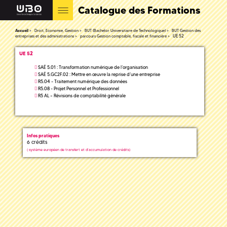
Catalogue des Formations
Accueil
Droit, Economie, Gestion
BUT (Bachelor Universitaire de Technologique)
BUT Gestion des
UE 52
entreprises et des administrations
parcours Gestion comptable, fiscale et financière
UE 52
SAÉ 5.01 : Transformation numérique de l’organisation
SAÉ 5.GC2F.02 : Mettre en œuvre la reprise d’une entreprise
R5.04 - Traitement numérique des données
R5.08 - Projet Personnel et Professionnel
R5 AL – Révisions de comptabilité générale
Infos pratiques
6 crédits
(
système européen de transfert et d'accumulation de crédits)