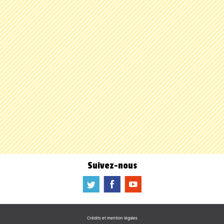
Suivez-nous
a
b
f
Crédits et mention légales