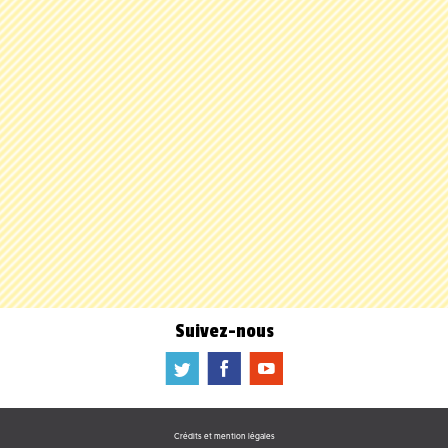
Suivez-nous
a
b
f
Crédits et mention légales