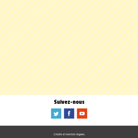
Suivez-nous
a
b
f
Crédits et mention légales