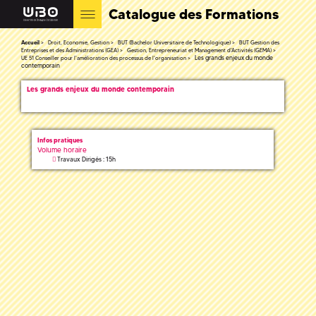
Catalogue des Formations
Accueil
Droit, Economie, Gestion
BUT (Bachelor Universitaire de Technologique)
BUT Gestion des
Entreprises et des Administrations (GEA)
Gestion, Entrepreneuriat et Management d'Activités (GEMA)
Les grands enjeux du monde
UE 51 Conseiller pour l'amélioration des processus de l'organisation
contemporain
Les grands enjeux du monde contemporain
Infos pratiques
Volume horaire
Travaux Dirigés : 15h