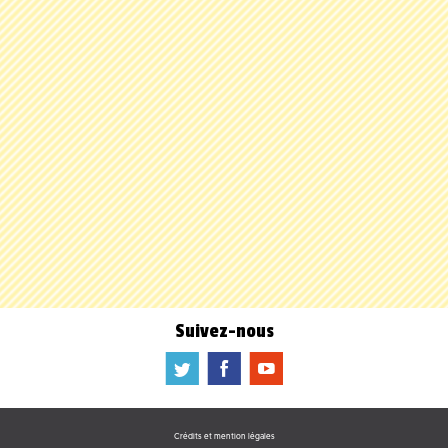
Suivez-nous
a
b
f
Crédits et mention légales