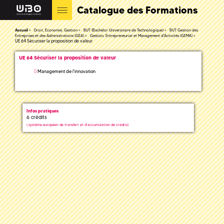
Catalogue des Formations
Accueil
Droit, Economie, Gestion
BUT (Bachelor Universitaire de Technologique)
BUT Gestion des
Entreprises et des Administrations (GEA)
Gestion, Entrepreneuriat et Management d'Activités (GEMA)
UE 64 Sécuriser la proposition de valeur
UE 64 Sécuriser la proposition de valeur
Management de l'innovation
Infos pratiques
6 crédits
(
système européen de transfert et d'accumulation de crédits)