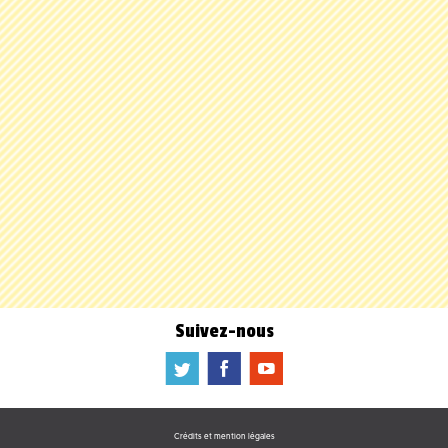
Suivez-nous
a
b
f
Crédits et mention légales