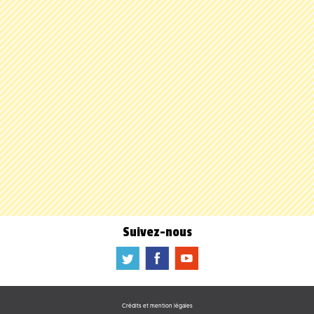
Suivez-nous
a
b
f
Crédits et mention légales