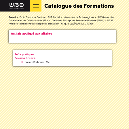
Catalogue des Formations
Accueil
Droit, Economie, Gestion
BUT (Bachelor Universitaire de Technologique)
BUT Gestion des
Entreprises et des Administrations (GEA)
Gestion et Pilotage des Ressources Humaines (GPRH)
UE 53
Anglais appliqué aux affaires
Améliorer les relations entre les parties prenantes
Anglais appliqué aux affaires
Infos pratiques
Volume horaire
Travaux Pratiques : 15h