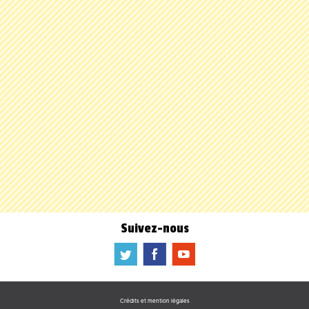
Suivez-nous
a
b
f
Crédits et mention légales