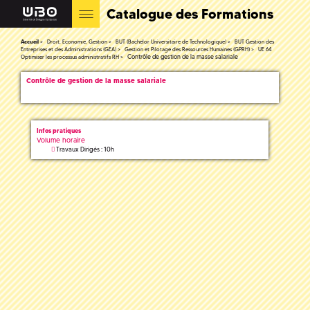
Catalogue des Formations
Accueil
Droit, Economie, Gestion
BUT (Bachelor Universitaire de Technologique)
BUT Gestion des
Entreprises et des Administrations (GEA)
Gestion et Pilotage des Ressources Humaines (GPRH)
UE 64
Contrôle de gestion de la masse salariale
Optimiser les processus administratifs RH
Contrôle de gestion de la masse salariale
Infos pratiques
Volume horaire
Travaux Dirigés : 10h