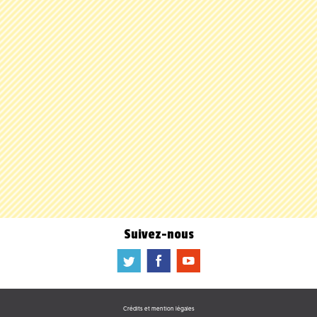
Suivez-nous
a
b
f
Crédits et mention légales