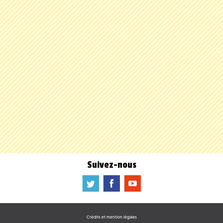
Suivez-nous
a
b
f
Crédits et mention légales