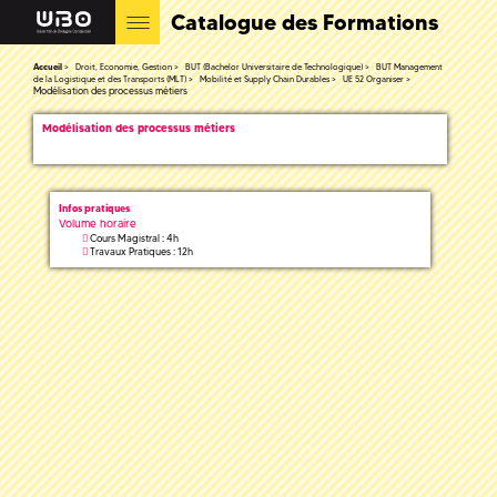
Catalogue des Formations
Accueil
Droit, Economie, Gestion
BUT (Bachelor Universitaire de Technologique)
BUT Management
de la Logistique et des Transports (MLT)
Mobilité et Supply Chain Durables
UE 52 Organiser
Modélisation des processus métiers
Modélisation des processus métiers
Infos pratiques
Volume horaire
Cours Magistral : 4h
Travaux Pratiques : 12h