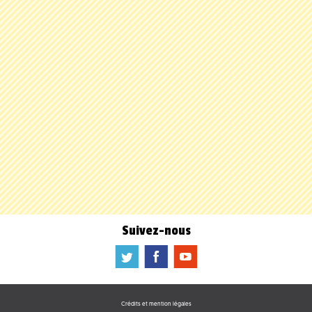
Suivez-nous
a
b
f
Crédits et mention légales