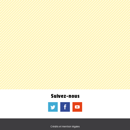
Suivez-nous
a
b
f
Crédits et mention légales