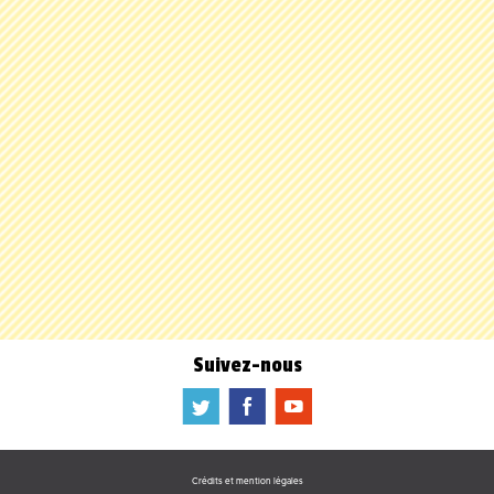
Suivez-nous
a
b
f
Crédits et mention légales