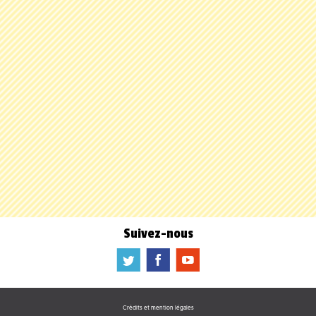
Suivez-nous
a
b
f
Crédits et mention légales