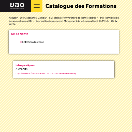
Catalogue des Formations
Accueil
Droit, Economie, Gestion
BUT (Bachelor Universitaire de Technologique)
BUT Techniques de
UE 32
Commercialisation (TC)
Business Développement et Management de la Relation Client (BDMRC)
Vente
UE 32 Vente
Entretien de vente
Infos pratiques
6 crédits
(
système européen de transfert et d'accumulation de crédits)