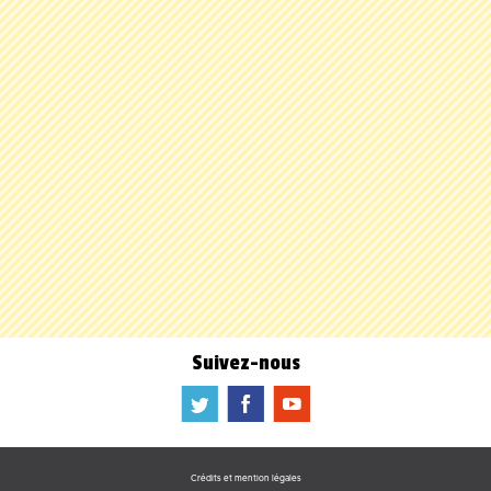
Suivez-nous
a
b
f
Crédits et mention légales