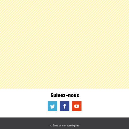
Suivez-nous
a
b
f
Crédits et mention légales