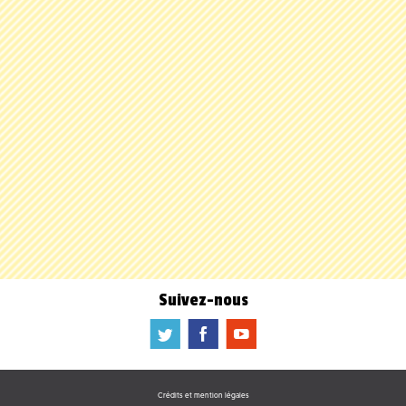
Suivez-nous
a
b
f
Crédits et mention légales