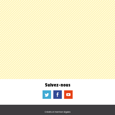
Suivez-nous
a
b
f
Crédits et mention légales