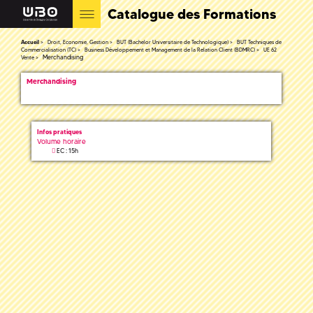
Catalogue des Formations
Accueil
Droit, Economie, Gestion
BUT (Bachelor Universitaire de Technologique)
BUT Techniques de
Commercialisation (TC)
Business Développement et Management de la Relation Client (BDMRC)
UE 62
Merchandising
Vente
Merchandising
Infos pratiques
Volume horaire
EC : 15h