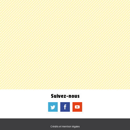
Suivez-nous
a
b
f
Crédits et mention légales