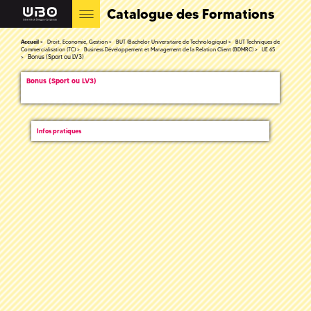
Catalogue des Formations
Accueil
Droit, Economie, Gestion
BUT (Bachelor Universitaire de Technologique)
BUT Techniques de
Commercialisation (TC)
Business Développement et Management de la Relation Client (BDMRC)
UE 65
Bonus (Sport ou LV3)
Bonus (Sport ou LV3)
Infos pratiques