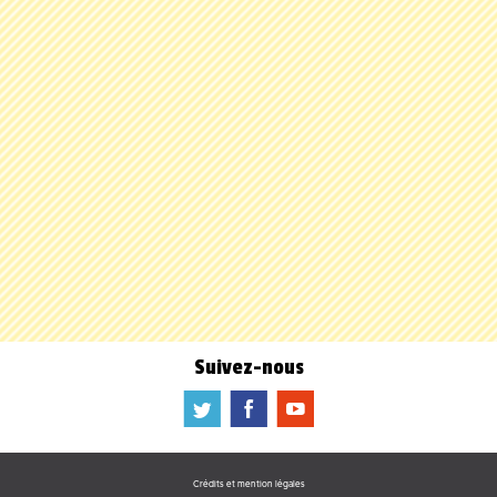
Suivez-nous
a
b
f
Crédits et mention légales