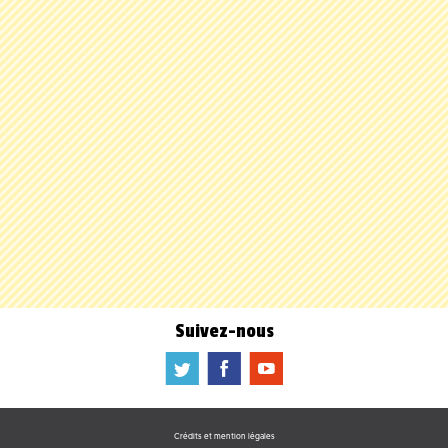
Suivez-nous
a
b
f
Crédits et mention légales