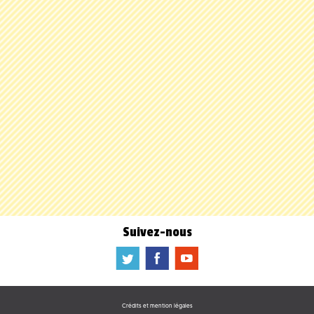
Suivez-nous
a
b
f
Crédits et mention légales