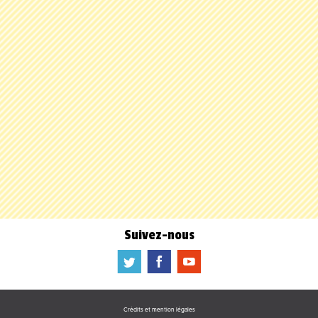
Suivez-nous
a
b
f
Crédits et mention légales