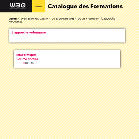
Catalogue des Formations
L’approche
Accueil
Droit, Economie, Gestion
DU ou DIU hors santé
DU Droit Animalier
vétérinaire
L’approche vétérinaire
Infos pratiques
Volume horaire
UE : 3h