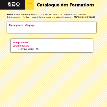
Catalogue des Formations
Accueil
Droit, Economie, Gestion
DU ou DIU hors santé
DU Entrepreneuriat
Parcours
Management d'équipe
Entrepreneuriat
Module 1 : L'esprit d'entreprendre et le métier de manager
Management d'équipe
Infos pratiques
Volume horaire
Travaux Dirigés : 4h