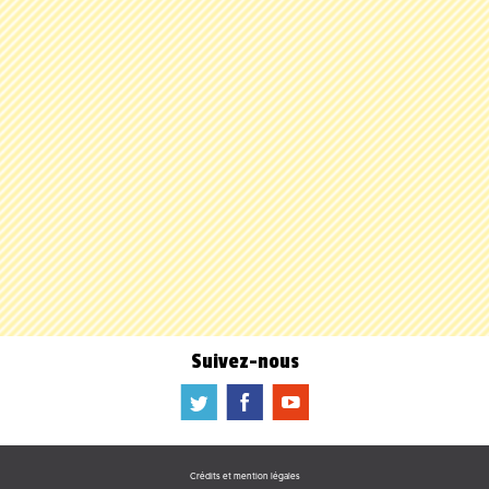
Suivez-nous
a
b
f
Crédits et mention légales