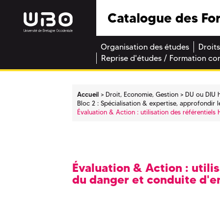
Catalogue des Fo
Organisation des études
Droits
Reprise d'études / Formation co
Accueil
Droit, Economie, Gestion
DU ou DIU h
Bloc 2 : Spécialisation & expertise, approfondir
Évaluation & Action : utilisation des référentiel
Évaluation & Action : utili
du danger et conduite d'e