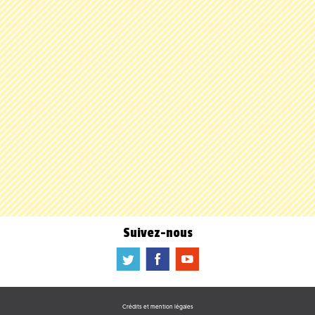
Suivez-nous
a
b
f
Crédits et mention légales