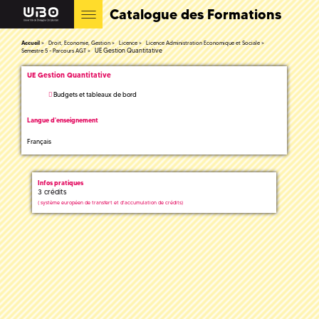
Catalogue des Formations
Accueil
Droit, Economie, Gestion
Licence
Licence Administration Economique et Sociale
UE Gestion Quantitative
Semestre 5 - Parcours AGT
UE Gestion Quantitative
Budgets et tableaux de bord
Langue d'enseignement
Français
Infos pratiques
3 crédits
(
système européen de transfert et d'accumulation de crédits)