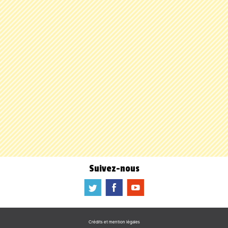
Suivez-nous
a
b
f
Crédits et mention légales