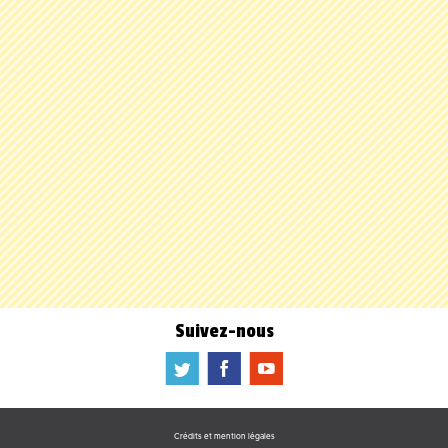
Suivez-nous
a
b
f
Crédits et mention légales