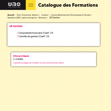
Catalogue des Formations
Accueil
Droit, Economie, Gestion
Licence
Licence Administration Economique et Sociale
UE Gestion
Semestre 6 AES- option entreprise - Alternant
UE Gestion
Comptabilité financière (Coeff. 1,5)
Contrôle de gestion (Coeff. 1,5)
Infos pratiques
3 crédits
(
système européen de transfert et d'accumulation de crédits)