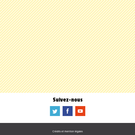
Suivez-nous
a
b
f
Crédits et mention légales