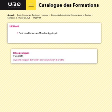
Catalogue des Formations
Accueil
Droit, Economie, Gestion
Licence
Licence Administration Economique et Sociale
UE Droit
Semestre 6 - Parcours AGE
UE Droit
Droit des Personnes Morales Appliqué
Infos pratiques
2 crédits
(
système européen de transfert et d'accumulation de crédits)