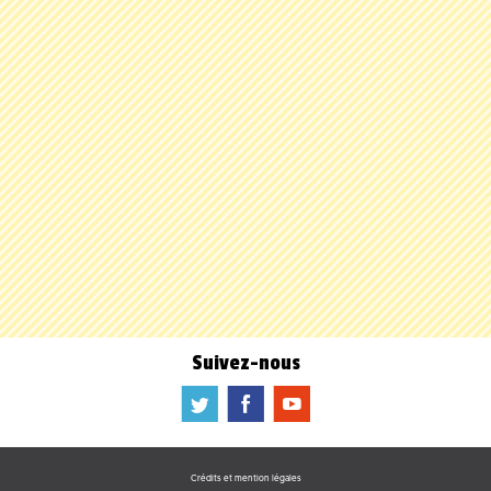
Suivez-nous
a
b
f
Crédits et mention légales