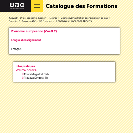
Catalogue des Formations
Accueil
Droit, Economie, Gestion
Licence
Licence Administration Economique et Sociale
Economie européenne (Coeff 2)
Semestre 6 - Parcours AGE
UE Économie
Economie européenne (Coeff 2)
Langue d'enseignement
Français
Infos pratiques
Volume horaire
Cours Magistral : 12h
Travaux Dirigés : 4h