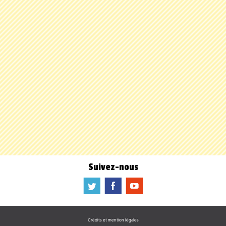
Suivez-nous
a
b
f
Crédits et mention légales