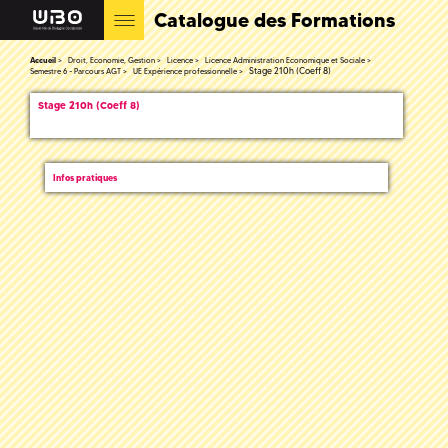
Catalogue des Formations
Accueil
Droit, Economie, Gestion
Licence
Licence Administration Economique et Sociale
Stage 210h (Coeff 8)
Semestre 6 - Parcours AGT
UE Expérience professionnelle
Stage 210h (Coeff 8)
Infos pratiques