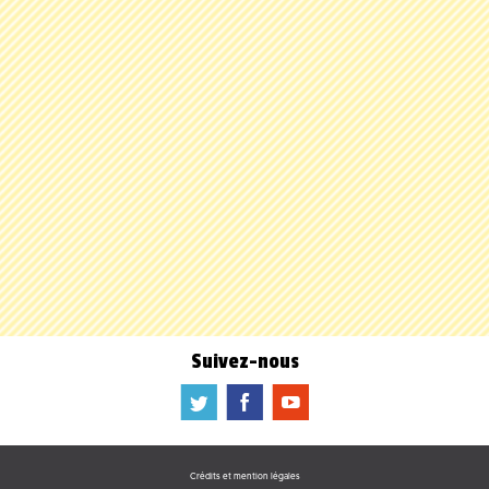
Suivez-nous
a
b
f
Crédits et mention légales