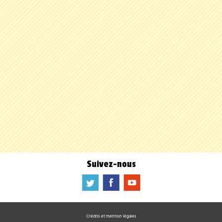
Suivez-nous
a
b
f
Crédits et mention légales