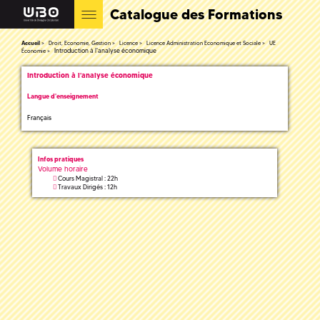
Catalogue des Formations
Accueil
Droit, Economie, Gestion
Licence
Licence Administration Economique et Sociale
UE
Introduction à l'analyse économique
Économie
Introduction à l'analyse économique
Langue d'enseignement
Français
Infos pratiques
Volume horaire
Cours Magistral : 22h
Travaux Dirigés : 12h