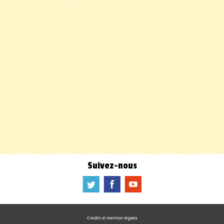
Suivez-nous
a
b
f
Crédits et mention légales