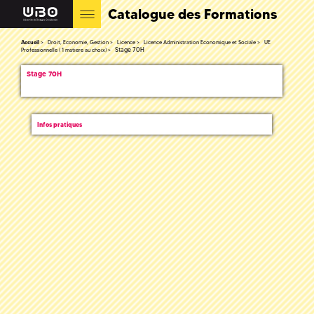
Catalogue des Formations
Accueil
Droit, Economie, Gestion
Licence
Licence Administration Economique et Sociale
UE
Stage 70H
Professionnelle ( 1 matiere au choix)
Stage 70H
Infos pratiques