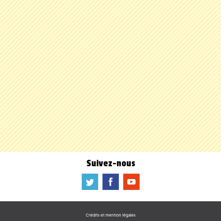
Suivez-nous
a
b
f
Crédits et mention légales