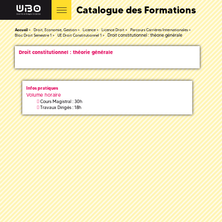
Catalogue des Formations
Accueil
Droit, Economie, Gestion
Licence
Licence Droit
Parcours Carrières Internationales
Droit constitutionnel : théorie générale
Bloc Droit Semestre 1
UE Droit Constitutionnel 1
Droit constitutionnel : théorie générale
Infos pratiques
Volume horaire
Cours Magistral : 30h
Travaux Dirigés : 18h